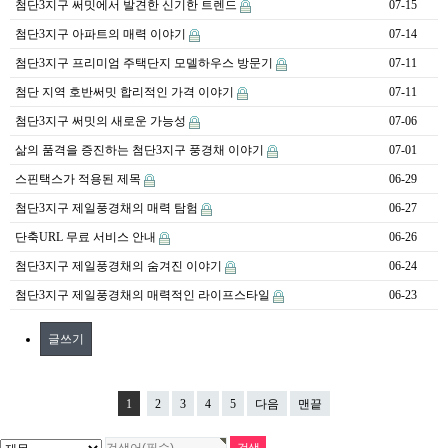
첨단3지구 써밋에서 발견한 신기한 트렌드
07-15
첨단3지구 아파트의 매력 이야기
07-14
첨단3지구 프리미엄 주택단지 모델하우스 방문기
07-11
첨단 지역 호반써밋 합리적인 가격 이야기
07-11
첨단3지구 써밋의 새로운 가능성
07-06
삶의 품격을 증진하는 첨단3지구 풍경채 이야기
07-01
스핀택스가 적용된 제목
06-29
첨단3지구 제일풍경채의 매력 탐험
06-27
단축URL 무료 서비스 안내
06-26
첨단3지구 제일풍경채의 숨겨진 이야기
06-24
첨단3지구 제일풍경채의 매력적인 라이프스타일
06-23
글쓰기
1
2
3
4
5
다음
맨끝