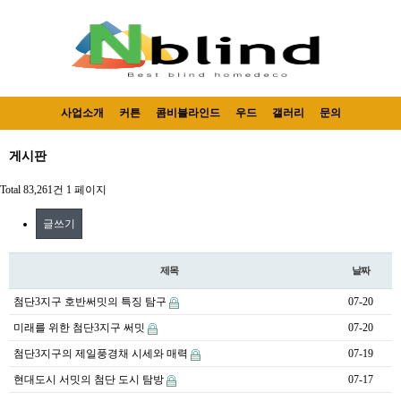
사업소개
커튼
콤비블라인드
우드
갤러리
문의
게시판
Total 83,261건
1 페이지
글쓰기
제목
날짜
첨단3지구 호반써밋의 특징 탐구
07-20
미래를 위한 첨단3지구 써밋
07-20
첨단3지구의 제일풍경채 시세와 매력
07-19
현대도시 서밋의 첨단 도시 탐방
07-17